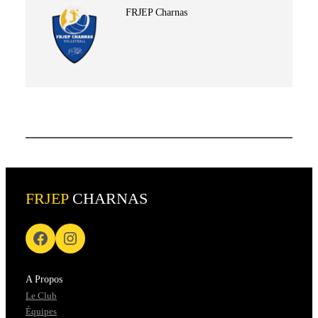
FRJEP Charnas
FRJEP
CHARNAS
A Propos
Le Club
Équipes