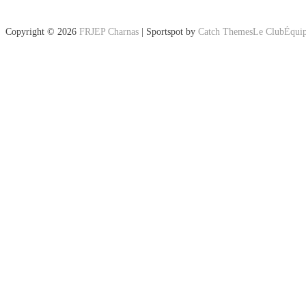
Copyright © 2026
FRJEP Charnas
|
Sportspot by
Catch Themes
Le Club
Équi